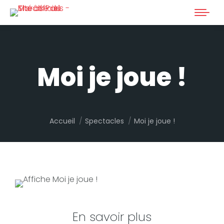
Moi je joue !
Vous êtes ici :
Accueil
Spectacles
Moi je joue !
En savoir plus