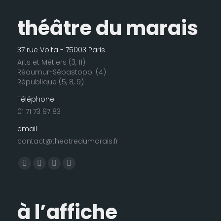
théâtre du marais
37 rue Volta - 75003 Paris
Arts et Métiers (3, 11)
Réaumur-Sébastopol (4)
République (5, 8, 9)
Téléphone
01 71 73 97 83
email
contact@theatredumarais.fr
Trouvez nous sur :
La
La
La
La
page
page
page
page
Facebook
LinkedIn
Instagram
E-
à l’affiche
s'ouvre
s'ouvre
s'ouvre
mail
dans
dans
dans
s'ouvre