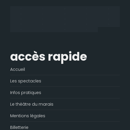
une
une
une
dans
nouvelle
nouvelle
nouvelle
une
fenêtre
fenêtre
fenêtre
nouvelle
fenêtre
accès rapide
Accueil
Les spectacles
Infos pratiques
Le théâtre du marais
Mentions légales
Billetterie