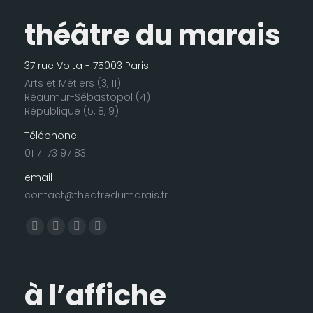
théâtre du marais
37 rue Volta - 75003 Paris
Arts et Métiers (3, 11)
Réaumur-Sébastopol (4)
République (5, 8, 9)
Téléphone
01 71 73 97 83
email
contact@theatredumarais.fr
Trouvez nous sur :
La
La
La
La
page
page
page
page
Facebook
LinkedIn
Instagram
E-
à l’affiche
s'ouvre
s'ouvre
s'ouvre
mail
dans
dans
dans
s'ouvre