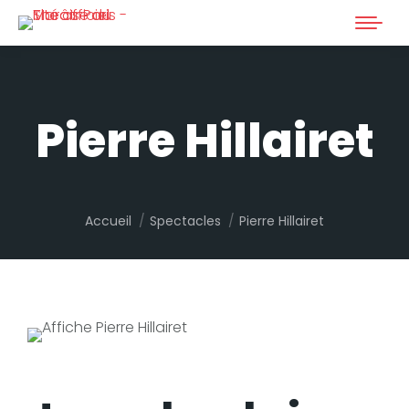
Pierre Hillairet
Vous êtes ici :
Accueil
Spectacles
Pierre Hillairet