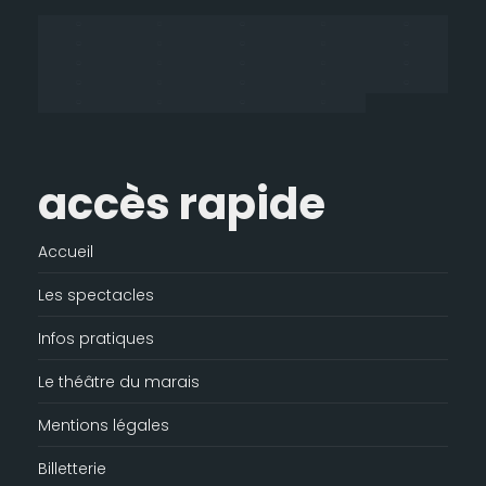
une
une
une
dans
nouvelle
nouvelle
nouvelle
une
fenêtre
fenêtre
fenêtre
nouvelle
fenêtre
accès rapide
Accueil
Les spectacles
Infos pratiques
Le théâtre du marais
Mentions légales
Billetterie