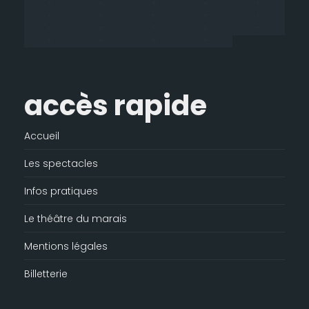
nouvelle
nouvelle
nouvelle
une
fenêtre
fenêtre
fenêtre
nouvelle
fenêtre
accès rapide
Accueil
Les spectacles
Infos pratiques
Le théâtre du marais
Mentions légales
Billetterie