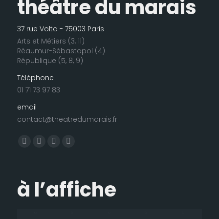
théâtre du marais
37 rue Volta - 75003 Paris
Arts et Métiers (3, 11)
Réaumur-Sébastopol (4)
République (5, 8, 9)
Téléphone
01 71 73 97 83
email
contact@theatredumarais.fr
Trouvez nous sur :
La
La
La
La
page
page
page
page
Facebook
LinkedIn
Instagram
E-
à l’affiche
s'ouvre
s'ouvre
s'ouvre
mail
dans
dans
dans
s'ouvre
une
une
une
dans