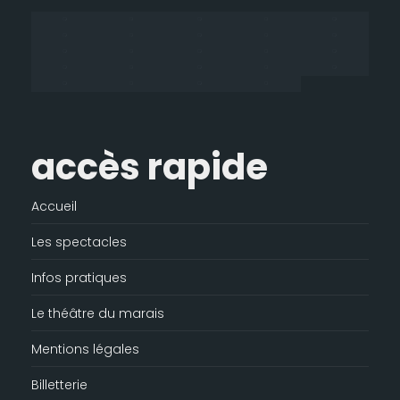
une
une
une
dans
nouvelle
nouvelle
nouvelle
une
fenêtre
fenêtre
fenêtre
nouvelle
fenêtre
accès rapide
Accueil
Les spectacles
Infos pratiques
Le théâtre du marais
Mentions légales
Billetterie