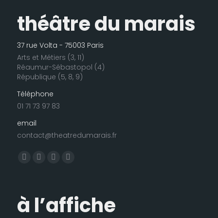
théâtre du marais
37 rue Volta - 75003 Paris
Arts et Métiers (3, 11)
Réaumur-Sébastopol (4)
République (5, 8, 9)
Téléphone
01 71 73 97 83
email
contact@theatredumarais.fr
Trouvez nous sur :
La
La
La
La
page
page
page
page
Facebook
LinkedIn
Instagram
E-
à l’affiche
s'ouvre
s'ouvre
s'ouvre
mail
dans
dans
dans
s'ouvre