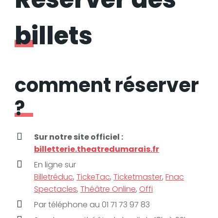
billets
comment réserver
?
Sur notre site officiel :
billetterie.theatredumarais.fr
En ligne sur
Billetréduc
,
TickeTac
,
Ticketmaster
,
Fnac
Spectacles
,
Théâtre Online
,
Offi
Par téléphone au 01 71 73 97 83