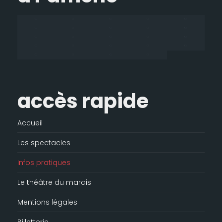
dans
dans
dans
s'ouvre
une
une
une
dans
nouvelle
nouvelle
nouvelle
une
fenêtre
fenêtre
fenêtre
nouvelle
fenêtre
accès rapide
Accueil
Les spectacles
Infos pratiques
Le théâtre du marais
Mentions légales