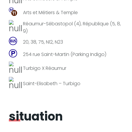
Arts et Métiers & Temple
Réaumur-Sébastopol (4), République (5, 8,
9)
20, 38, 75, N12, N23
254 rue Saint-Martin (Parking Indigo)
Turbigo X Réaumur
Saint-Elisabeth – Turbigo
situation