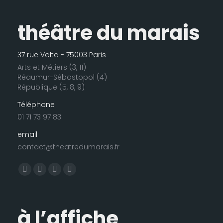
théâtre du marais
37 rue Volta - 75003 Paris
Arts et Métiers (3, 11)
Réaumur-Sébastopol (4)
République (5, 8, 9)
Téléphone
01 71 73 97 83
email
contact@theatredumarais.fr
Trouvez nous sur :
La
La
La
La
page
page
page
page
Facebook
LinkedIn
Instagram
E-
à l’affiche
s'ouvre
s'ouvre
s'ouvre
mail