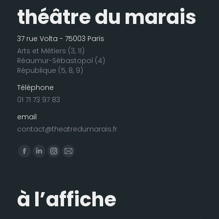
théâtre du marais
37 rue Volta - 75003 Paris
Arts et Métiers (3, 11)
Réaumur-Sébastopol (4)
République (5, 8, 9)
Téléphone
01 71 73 97 83
email
contact@theatredumarais.fr
Trouvez nous sur :
La
La
La
La
page
page
page
page
Facebook
LinkedIn
Instagram
E-
à l’affiche
s'ouvre
s'ouvre
s'ouvre
mail
dans
dans
dans
s'ouvre