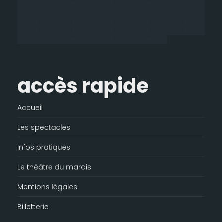
une
une
une
dans
nouvelle
nouvelle
nouvelle
une
fenêtre
fenêtre
fenêtre
nouvelle
fenêtre
accès rapide
Accueil
Les spectacles
Infos pratiques
Le théâtre du marais
Mentions légales
Billetterie