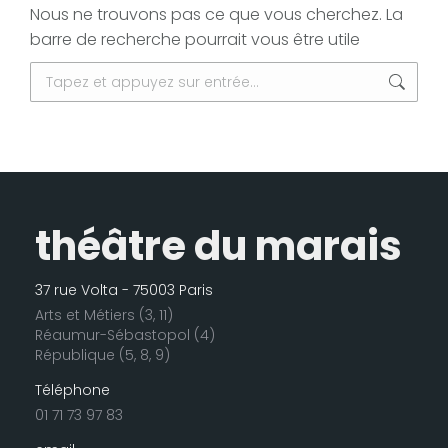
Nous ne trouvons pas ce que vous cherchez. La
barre de recherche pourrait vous être utile
Recherche
:
théâtre du marais
37 rue Volta - 75003 Paris
Arts et Métiers (3, 11)
Réaumur-Sébastopol (4)
République (5, 8, 9)
Téléphone
01 71 73 97 83