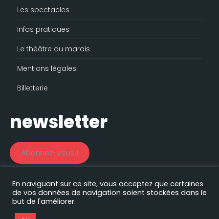
Les spectacles
Infos pratiques
Le théâtre du marais
Mentions légales
Billetterie
newsletter
Abonnez-vous !
En naviguant sur ce site, vous acceptez que certaines
de vos données de navigation soient stockées dans le
Le théâtre du marais est soutenu par le
but de l'améliorer.
Nos autres sites :
Filprod Productions
|
Comédie des volcans
|
Comédie Saint Roch
|
EHAS
|
Florian Lex
|
Timothée Curado
|