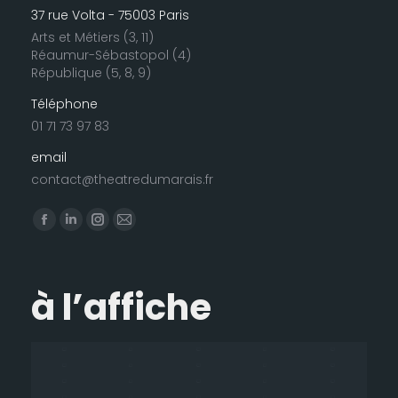
37 rue Volta - 75003 Paris
Arts et Métiers (3, 11)
Réaumur-Sébastopol (4)
République (5, 8, 9)
Téléphone
01 71 73 97 83
email
contact@theatredumarais.fr
Trouvez nous sur :
La
La
La
La
page
page
page
page
Facebook
LinkedIn
Instagram
E-
à l’affiche
s'ouvre
s'ouvre
s'ouvre
mail
dans
dans
dans
s'ouvre
une
une
une
dans
nouvelle
nouvelle
nouvelle
une
fenêtre
fenêtre
fenêtre
nouvelle