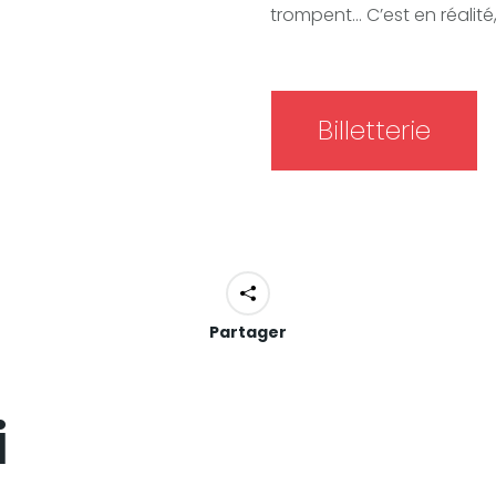
trompent… C’est en réalit
Billetterie
Partager
i