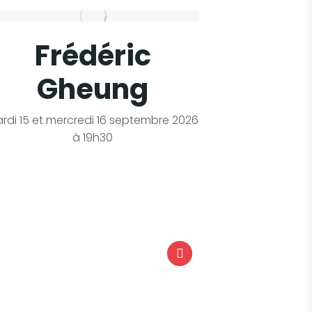
Frédéric
La
Gheung
chaus
le 
rdi 15 et mercredi 16 septembre 2026
à 19h30
Sa
(à partir 