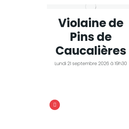
des
Violaine de
ttes
Pins de
Caucalières
i à 16h30
illet)
Lundi 21 septembre 2026 à 19h30