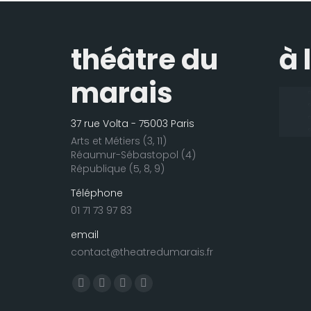
théâtre du
à 
marais
37 rue Volta - 75003 Paris
Arts et Métiers (3, 11)
Réaumur-Sébastopol (4)
République (5, 8, 9)
Téléphone
01 71 73 97 83
email
contact@theatredumarais.fr
Trouvez nous sur :
La
La
La
La
page
page
page
page