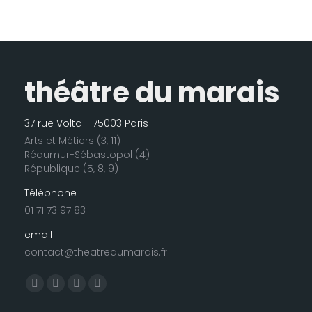
théâtre du marais
37 rue Volta - 75003 Paris
Arts et Métiers (3, 11)
Réaumur-Sébastopol (4)
République (5, 8, 9)
Téléphone
01 71 73 97 83
email
contact@theatredumarais.fr
Trouvez nous sur :
La
La
La
La
page
page
page
page