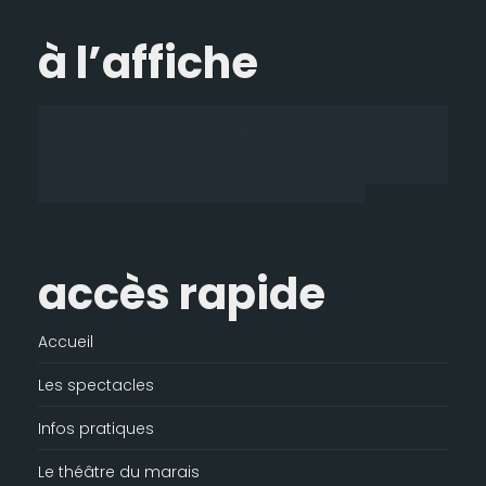
Facebook
LinkedIn
Instagram
E-
à l’affiche
s'ouvre
s'ouvre
s'ouvre
mail
dans
dans
dans
s'ouvre
une
une
une
dans
nouvelle
nouvelle
nouvelle
une
fenêtre
fenêtre
fenêtre
nouvelle
fenêtre
accès rapide
Accueil
Les spectacles
Infos pratiques
Le théâtre du marais