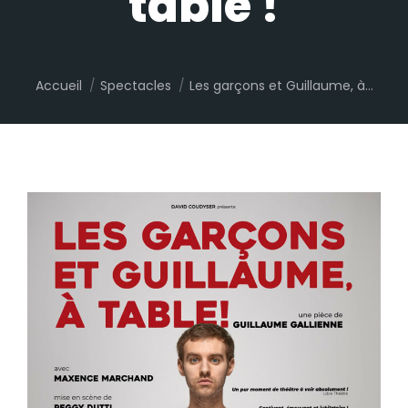
table !
Vous êtes ici :
Accueil
Spectacles
Les garçons et Guillaume, à…