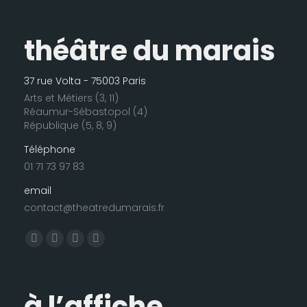
théâtre du marais
37 rue Volta - 75003 Paris
Arts et Métiers (3, 11)
Réaumur-Sébastopol (4)
République (5, 8, 9)
Téléphone
01 71 73 97 83
email
contact@theatredumarais.fr
Trouvez nous sur :
La
La
La
La
page
page
page
page
Facebook
LinkedIn
Instagram
E-
à l’affiche
s'ouvre
s'ouvre
s'ouvre
mail