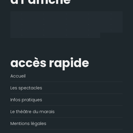
dans
dans
dans
s'ouvre
une
une
une
dans
nouvelle
nouvelle
nouvelle
une
fenêtre
fenêtre
fenêtre
nouvelle
fenêtre
accès rapide
Accueil
Les spectacles
Infos pratiques
Le théâtre du marais
Mentions légales