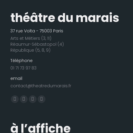
théâtre du marais
37 rue Volta - 75003 Paris
Arts et Métiers (3, 11)
Réaumur-Sébastopol (4)
République (5, 8, 9)
Téléphone
01 71 73 97 83
email
contact@theatredumarais.fr
Trouvez nous sur :
La
La
La
La
page
page
page
page
Facebook
LinkedIn
Instagram
E-
à l’affiche
s'ouvre
s'ouvre
s'ouvre
mail