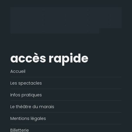
dans
dans
dans
s'ouvre
une
une
une
dans
nouvelle
nouvelle
nouvelle
une
fenêtre
fenêtre
fenêtre
nouvelle
fenêtre
accès rapide
Accueil
Les spectacles
Infos pratiques
Le théâtre du marais
Mentions légales
Billetterie