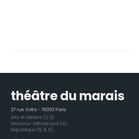
théâtre du marais
37 rue Volta - 75003 Paris
Arts et Métiers (3, 11)
Réaumur-Sébastopol (4)
République (5, 8, 9)