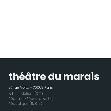
théâtre du marais
37 rue Volta - 75003 Paris
Arts et Métiers (3, 11)
Réaumur-Sébastopol (4)
République (5, 8, 9)