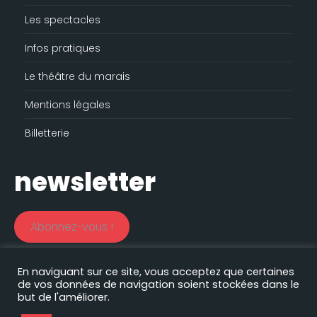
Les spectacles
Infos pratiques
Le théâtre du marais
Mentions légales
Billetterie
newsletter
Abonnez-vous !
En naviguant sur ce site, vous acceptez que certaines
de vos données de navigation soient stockées dans le
Le théâtre du marais est soutenu par le
but de l'améliorer.
Nos autres sites :
Filprod Productions
|
Comédie des volcans
|