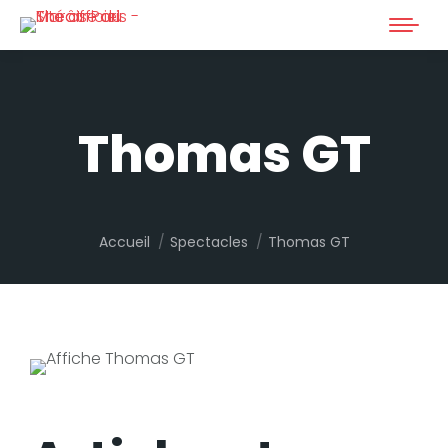
Thomas GT
Vous êtes ici :
Accueil
Spectacles
Thomas GT