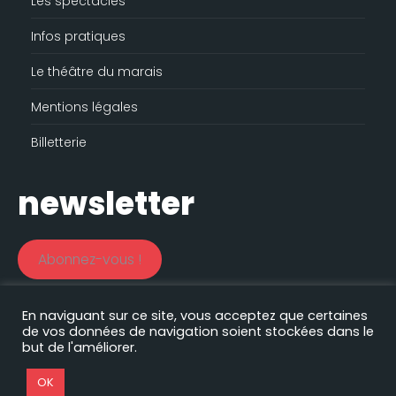
Les spectacles
Infos pratiques
Le théâtre du marais
Mentions légales
Billetterie
newsletter
Abonnez-vous !
En naviguant sur ce site, vous acceptez que certaines
de vos données de navigation soient stockées dans le
Le théâtre du marais est soutenu par le
but de l'améliorer.
Nos autres sites :
Filprod Productions
|
Comédie des volcans
|
Comédie Saint Roch
|
EHAS
|
Florian Lex
|
Timothée Curado
|
OK
Gaëtan Petit