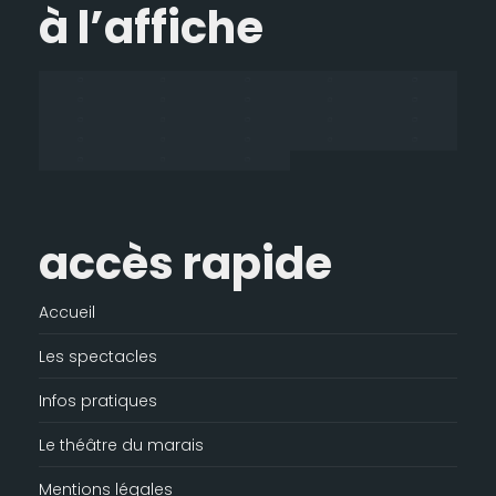
à l’affiche
s'ouvre
s'ouvre
s'ouvre
mail
dans
dans
dans
s'ouvre
une
une
une
dans
nouvelle
nouvelle
nouvelle
une
fenêtre
fenêtre
fenêtre
nouvelle
fenêtre
accès rapide
Accueil
Les spectacles
Infos pratiques
Le théâtre du marais
Mentions légales