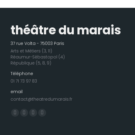
théâtre du marais
37 rue Volta - 75003 Paris
Arts et Métiers (3, 11)
Réaumur-Sébastopol (4)
République (5, 8, 9)
Téléphone
01 71 73 97 83
email
contact@theatredumarais.fr
Trouvez nous sur :
La
La
La
La
page
page
page
page
Facebook
LinkedIn
Instagram
E-