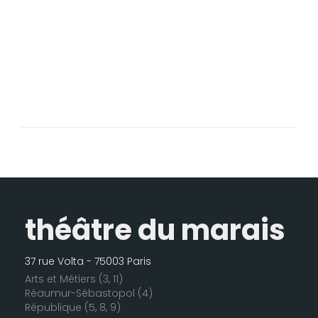
théâtre du marais
37 rue Volta - 75003 Paris
Arts et Métiers (3, 11)
Réaumur-Sébastopol (4)
République (5, 8, 9)