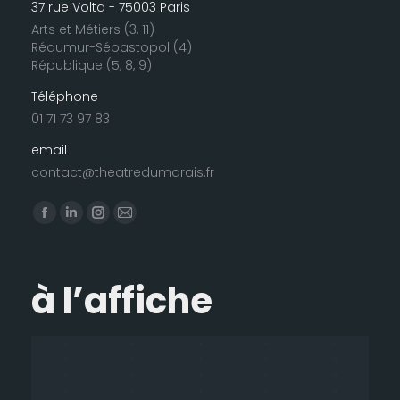
37 rue Volta - 75003 Paris
Arts et Métiers (3, 11)
Réaumur-Sébastopol (4)
République (5, 8, 9)
Téléphone
01 71 73 97 83
email
contact@theatredumarais.fr
Trouvez nous sur :
La
La
La
La
page
page
page
page
Facebook
LinkedIn
Instagram
E-
à l’affiche
s'ouvre
s'ouvre
s'ouvre
mail
dans
dans
dans
s'ouvre
une
une
une
dans
nouvelle
nouvelle
nouvelle
une
fenêtre
fenêtre
fenêtre
nouvelle