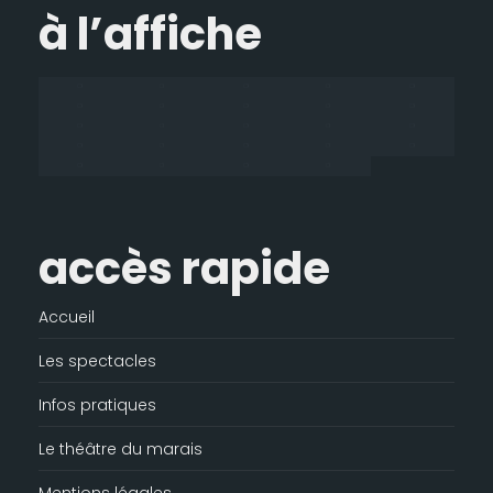
à l’affiche
s'ouvre
s'ouvre
s'ouvre
mail
dans
dans
dans
s'ouvre
une
une
une
dans
nouvelle
nouvelle
nouvelle
une
fenêtre
fenêtre
fenêtre
nouvelle
fenêtre
accès rapide
Accueil
Les spectacles
Infos pratiques
Le théâtre du marais