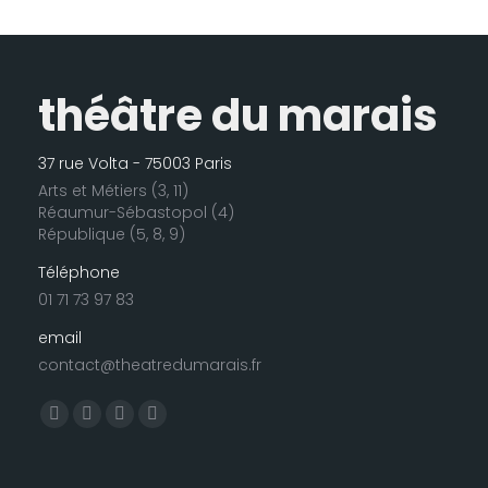
théâtre du marais
37 rue Volta - 75003 Paris
Arts et Métiers (3, 11)
Réaumur-Sébastopol (4)
République (5, 8, 9)
Téléphone
01 71 73 97 83
email
contact@theatredumarais.fr
Trouvez nous sur :
La
La
La
La
page
page
page
page
Facebook
LinkedIn
Instagram
E-