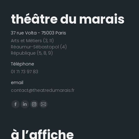
théâtre du marais
37 rue Volta - 75003 Paris
Arts et Métiers (3, 11)
Réaumur-Sébastopol (4)
République (5, 8, 9)
Téléphone
01 71 73 97 83
email
contact@theatredumarais.fr
Trouvez nous sur :
La
La
La
La
page
page
page
page
Facebook
LinkedIn
Instagram
E-
à l’affiche
s'ouvre
s'ouvre
s'ouvre
mail