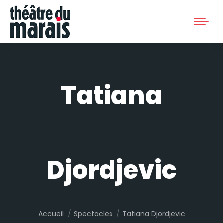
Tatiana
Djordjevic
Vous êtes ici :
Accueil
Spectacles
Tatiana Djordjevic