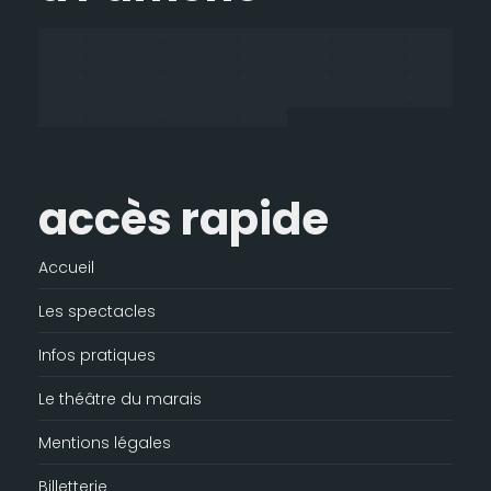
dans
dans
dans
s'ouvre
une
une
une
dans
nouvelle
nouvelle
nouvelle
une
fenêtre
fenêtre
fenêtre
nouvelle
fenêtre
accès rapide
Accueil
Les spectacles
Infos pratiques
Le théâtre du marais
Mentions légales
Billetterie