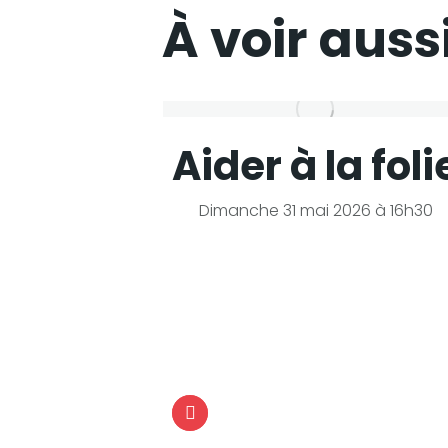
À voir auss
o
Aider à la foli
i à 21h
Dimanche 31 mai 2026 à 16h30