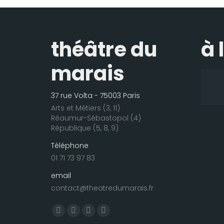
théâtre du
à 
marais
37 rue Volta - 75003 Paris
Arts et Métiers (3, 11)
Réaumur-Sébastopol (4)
République (5, 8, 9)
Téléphone
01 71 73 97 83
email
contact@theatredumarais.fr
Trouvez nous sur :
La
La
La
La