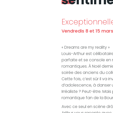
sentime
tagram
Exceptionnell
Vendredis 8 et 15 mars
« Dreams are my reality »
Louis-Arthur est célibatair
parfaite et se console e
romantiques. À Noël dernier,
soirée des anciens du col
Cette fois, c’est sûr il va
d’adolescence, à danser u
Irréaliste ? Peut-être. Mai
romantique fan de la Boum 
Avec ce seul en scène drôl
Arthur vous raconte avec 