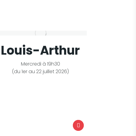
Louis-Arthur
Un C
c
Mercredi à 19h30
(du 1er au 22 juillet 2026)
Jeudi à 1
+ 17 &