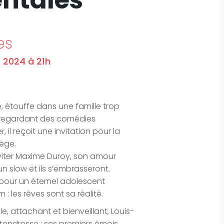
ntales
es
 2024 à 21h
e, étouffe dans une famille trop
n regardant des comédies
 il reçoit une invitation pour la
lège.
 inviter Maxime Duroy, son amour
n slow et ils s’embrasseront.
s pour un éternel adolescent
: les rêves sont sa réalité.
e, attachant et bienveillant, Louis-
tendresse : ses premiers émois