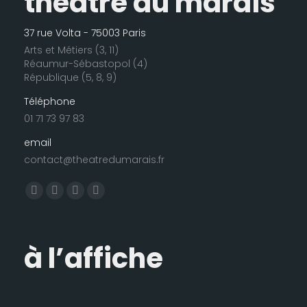
théâtre du marais
37 rue Volta - 75003 Paris
Arts et Métiers (3, 11)
Réaumur-Sébastopol (4)
République (5, 8, 9)
Téléphone
01 71 73 97 83
email
contact@theatredumarais.fr
Trouvez nous sur :
La
La
La
La
page
page
page
page
Facebook
LinkedIn
Instagram
E-
à l’affiche
s'ouvre
s'ouvre
s'ouvre
mail
dans
dans
dans
s'ouvre
une
une
une
dans
nouvelle
nouvelle
nouvelle
une