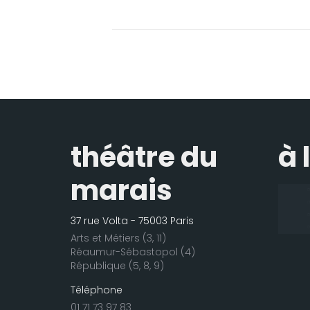
théâtre du
à 
marais
37 rue Volta - 75003 Paris
Arts et Métiers (3, 11)
Réaumur-Sébastopol (4)
République (5, 8, 9)
Téléphone
01 71 73 97 83