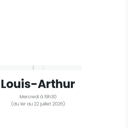
Louis-Arthur
Un C
c
Mercredi à 19h30
(du 1er au 22 juillet 2026)
Jeudi à 1
+ 17 &