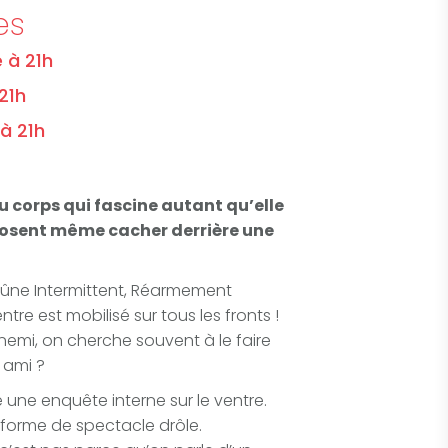
es
 à 21h
21h
à 21h
du corps qui fascine autant qu’elle
s osent même cacher derrière une
eûne Intermittent, Réarmement
e est mobilisé sur tous les fronts !
mi, on cherche souvent à le faire
e ami ?
é une enquête interne sur le ventre.
forme de spectacle drôle.