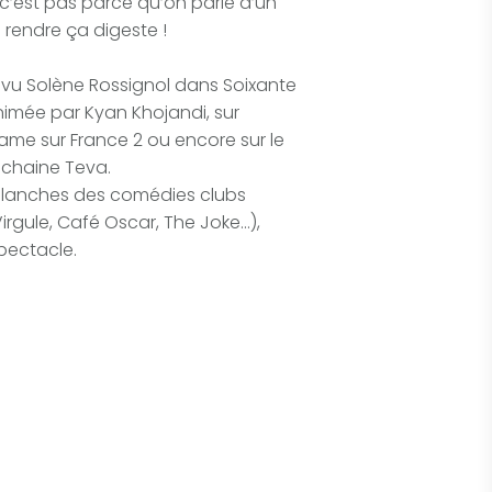
’est pas parce qu’on parle d’un
 rendre ça digeste !
 vu Solène Rossignol dans Soixante
nimée par Kyan Khojandi, sur
ame sur France 2 ou encore sur le
chaine Teva.
planches des comédies clubs
irgule, Café Oscar, The Joke…),
pectacle.