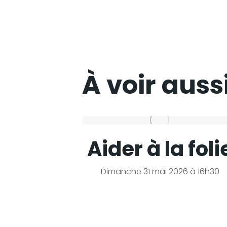
À voir auss
o
Aider à la foli
i à 21h
Dimanche 31 mai 2026 à 16h30