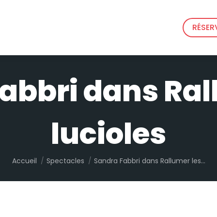
RÉSER
abbri dans Ral
lucioles
Vous êtes ici :
Accueil
Spectacles
Sandra Fabbri dans Rallumer les…