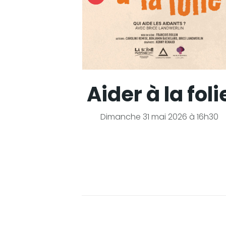
o
Aider à la foli
i à 21h
Dimanche 31 mai 2026 à 16h30