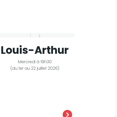
Louis-Arthur
Un C
c
Mercredi à 19h30
(du 1er au 22 juillet 2026)
Jeudi à 1
+ 17 &