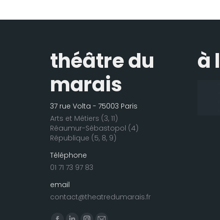
théâtre du
à 
marais
37 rue Volta - 75003 Paris
Arts et Métiers (3, 11)
Réaumur-Sébastopol (4)
République (5, 8, 9)
Téléphone
01 71 73 97 83
email
contact@theatredumarais.fr
Trouvez nous sur :